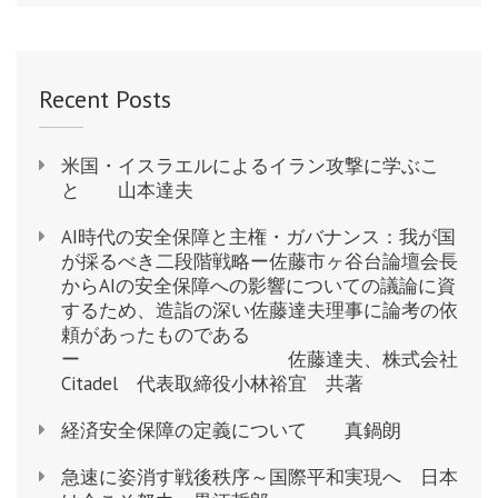
Recent Posts
米国・イスラエルによるイラン攻撃に学ぶこ
と 山本達夫
AI時代の安全保障と主権・ガバナンス：我が国
が採るべき二段階戦略ー佐藤市ヶ谷台論壇会長
からAIの安全保障への影響についての議論に資
するため、造詣の深い佐藤達夫理事に論考の依
頼があったものである
ー 佐藤達夫、株式会社
Citadel 代表取締役小林裕宜 共著
経済安全保障の定義について 真鍋朗
急速に姿消す戦後秩序～国際平和実現へ 日本