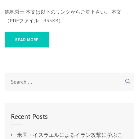
防
衛
德地秀士 本文は以下のリンクからご覧下さい。 本文
政
（PDFファイル 335KB）
策
の
READ MORE
基
盤
を
見
Search
直
for:
す
－
世
界
Recent Posts
に
通
米国・イスラエルによるイラン攻撃に学ぶこ