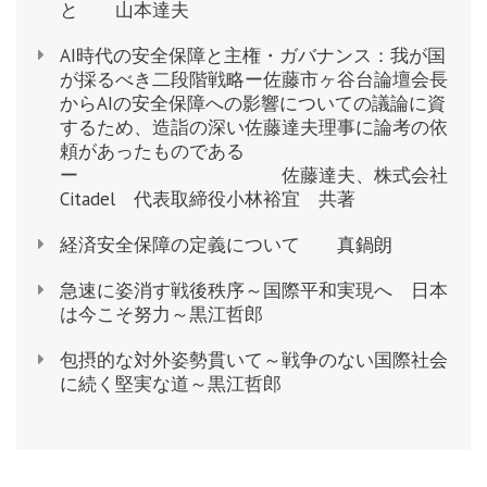
用
と 山本達夫
す
AI時代の安全保障と主権・ガバナンス：我が国
る
が採るべき二段階戦略ー佐藤市ヶ谷台論壇会長
政
からAIの安全保障への影響についての議論に資
するため、造詣の深い佐藤達夫理事に論考の依
策
頼があったものである
を
ー 佐藤達夫、株式会社
確
Citadel 代表取締役小林裕宜 共著
立
経済安全保障の定義について 真鍋朗
す
る
急速に姿消す戦後秩序～国際平和実現へ 日本
た
は今こそ努力～黒江哲郎
め
包摂的な対外姿勢貫いて～戦争のない国際社会
に
に続く堅実な道～黒江哲郎
－
徳
地