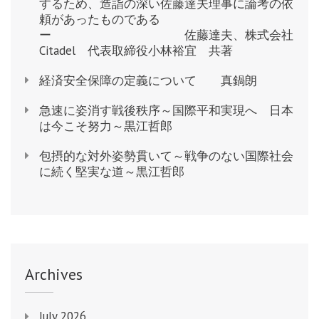
朗
するため、造詣の深い佐藤達夫理事に論考の依
頼があったものである
ー 佐藤達夫、株式会社
Citadel 代表取締役小林裕宜 共著
経済安全保障の定義について 真鍋朗
急速に姿消す戦後秩序～国際平和実現へ 日本
は今こそ努力～黒江哲郎
包摂的な対外姿勢貫いて～戦争のない国際社会
に続く堅実な道～黒江哲郎
Archives
July 2026