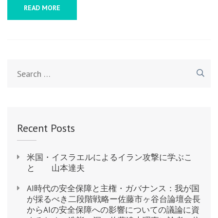
シ
READ MORE
ア
の
核
使
Search
用
for:
の
可
能
性
Recent Posts
に
つ
米国・イスラエルによるイラン攻撃に学ぶこ
い
と 山本達夫
AI時代の安全保障と主権・ガバナンス：我が国
真
が採るべき二段階戦略ー佐藤市ヶ谷台論壇会長
部
からAIの安全保障への影響についての議論に資