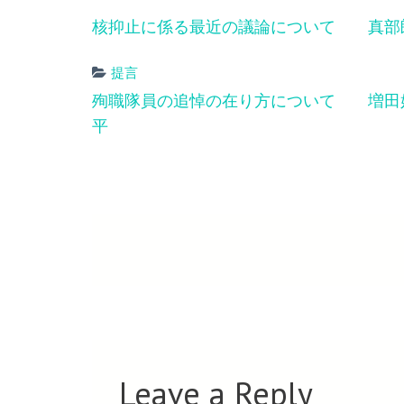
核抑止に係る最近の議論について 真部
提言
Post
殉職隊員の追悼の在り方について 増田
navigation
平
Leave a Reply