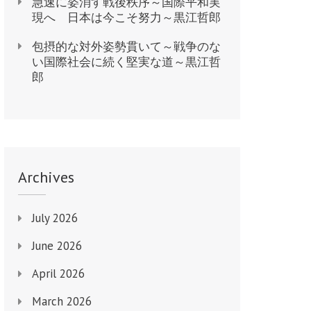
急速に姿消す戦後秩序～国際平和実
現へ 日本は今こそ努力～黒江哲郎
包摂的な対外姿勢貫いて～戦争のな
い国際社会に続く堅実な道～黒江哲
郎
Archives
July 2026
June 2026
April 2026
March 2026