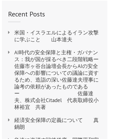
Recent Posts
米国・イスラエルによるイラン攻撃
に学ぶこと 山本達夫
AI時代の安全保障と主権・ガバナン
ス：我が国が採るべき二段階戦略ー
佐藤市ヶ谷台論壇会長からAIの安全
保障への影響についての議論に資す
るため、造詣の深い佐藤達夫理事に
論考の依頼があったものである
ー 佐藤達
夫、株式会社Citadel 代表取締役小
林裕宜 共著
経済安全保障の定義について 真
鍋朗