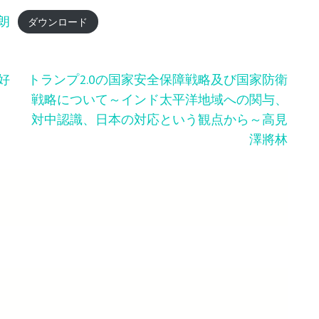
朗
ダウンロード
好
トランプ2.0の国家安全保障戦略及び国家防衛
戦略について～インド太平洋地域への関与、
対中認識、日本の対応という観点から～高見
澤將林