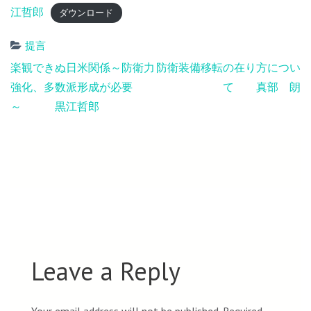
江哲郎
ダウンロード
提言
Post
楽観できぬ日米関係～防衛力
防衛装備移転の在り方につい
navigation
強化、多数派形成が必要
て 真部 朗
～ 黒江哲郎
Leave a Reply