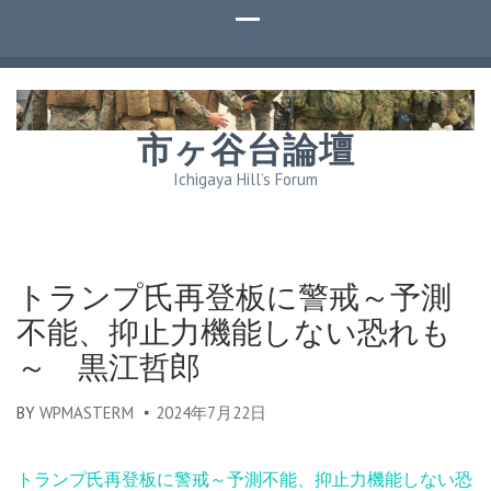
市ヶ谷台論壇
Ichigaya Hill’s Forum
トランプ氏再登板に警戒～予測
不能、抑止力機能しない恐れも
～ 黒江哲郎
BY
WPMASTERM
2024年7月22日
トランプ氏再登板に警戒～予測不能、抑止力機能しない恐