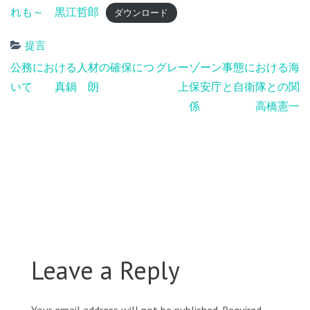
れも～ 黒江哲郎
ダウンロード
提言
Post
公務における人材の確保につ
グレーゾーン事態における海
navigation
いて 真鍋 朗
上保安庁と自衛隊との関
係 高橋憲一
Leave a Reply