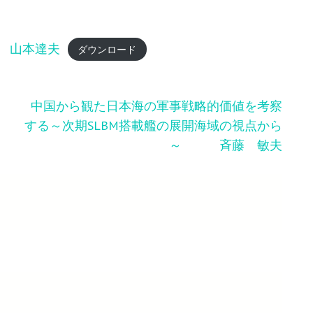
 山本達夫
ダウンロード
中国から観た日本海の軍事戦略的価値を考察
する～次期SLBM搭載艦の展開海域の視点から
～ 斉藤 敏夫