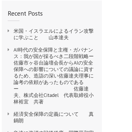
Recent Posts
米国・イスラエルによるイラン攻撃
に学ぶこと 山本達夫
AI時代の安全保障と主権・ガバナン
ス：我が国が採るべき二段階戦略ー
佐藤市ヶ谷台論壇会長からAIの安全
保障への影響についての議論に資す
るため、造詣の深い佐藤達夫理事に
論考の依頼があったものである
ー 佐藤達
夫、株式会社Citadel 代表取締役小
林裕宜 共著
経済安全保障の定義について 真
鍋朗