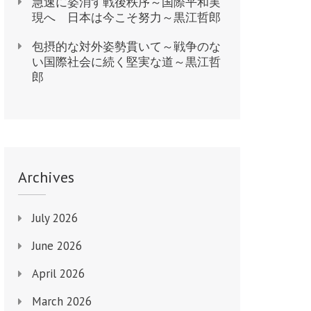
急速に姿消す戦後秩序～国際平和実
現へ 日本は今こそ努力～黒江哲郎
包摂的な対外姿勢貫いて～戦争のな
い国際社会に続く堅実な道～黒江哲
郎
Archives
July 2026
June 2026
April 2026
March 2026