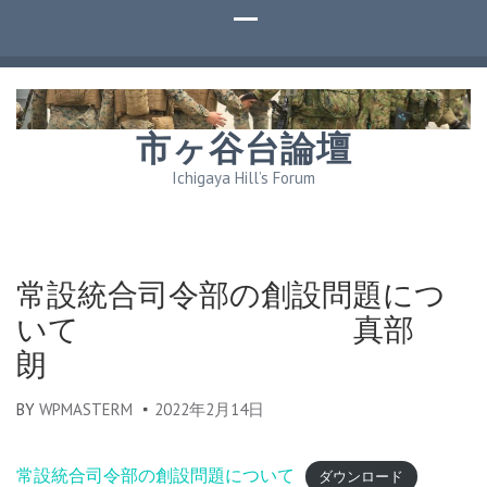
市ヶ谷台論壇
Ichigaya Hill’s Forum
常設統合司令部の創設問題につ
いて 真部
朗
BY
WPMASTERM
2022年2月14日
常設統合司令部の創設問題について
ダウンロード