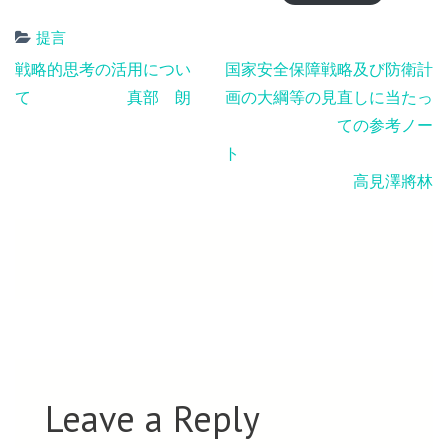
提言
Post
戦略的思考の活用につい
国家安全保障戦略及び防衛計
navigation
て 真部 朗
画の大綱等の見直しに当たっ
ての参考ノー
高見澤將林
Leave a Reply