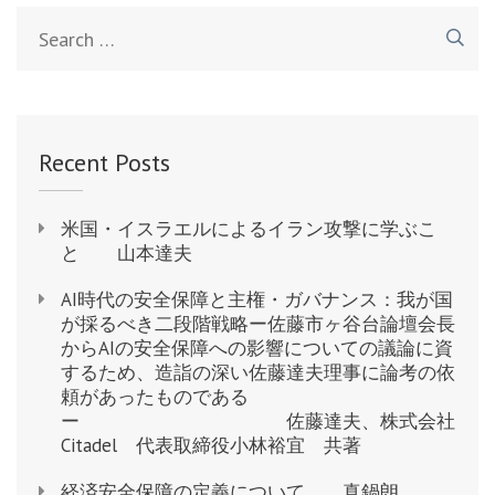
Search
for:
Recent Posts
米国・イスラエルによるイラン攻撃に学ぶこ
と 山本達夫
AI時代の安全保障と主権・ガバナンス：我が国
が採るべき二段階戦略ー佐藤市ヶ谷台論壇会長
からAIの安全保障への影響についての議論に資
するため、造詣の深い佐藤達夫理事に論考の依
頼があったものである
ー 佐藤達夫、株式会社
Citadel 代表取締役小林裕宜 共著
経済安全保障の定義について 真鍋朗