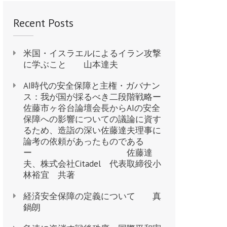
Recent Posts
米国・イスラエルによるイラン攻撃
に学ぶこと 山本達夫
AI時代の安全保障と主権・ガバナン
ス：我が国が採るべき二段階戦略ー
佐藤市ヶ谷台論壇会長からAIの安全
保障への影響についての議論に資す
るため、造詣の深い佐藤達夫理事に
論考の依頼があったものである
ー 佐藤達
夫、株式会社Citadel 代表取締役小
林裕宜 共著
経済安全保障の定義について 真
鍋朗