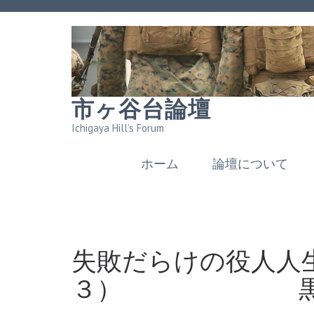
市ヶ谷台論壇
Ichigaya Hill’s Forum
ホーム
論壇について
失敗だらけの役人人
３） 黒江