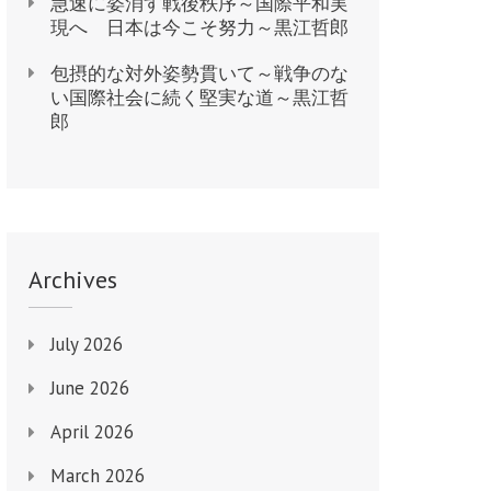
急速に姿消す戦後秩序～国際平和実
現へ 日本は今こそ努力～黒江哲郎
包摂的な対外姿勢貫いて～戦争のな
い国際社会に続く堅実な道～黒江哲
郎
Archives
July 2026
June 2026
April 2026
March 2026