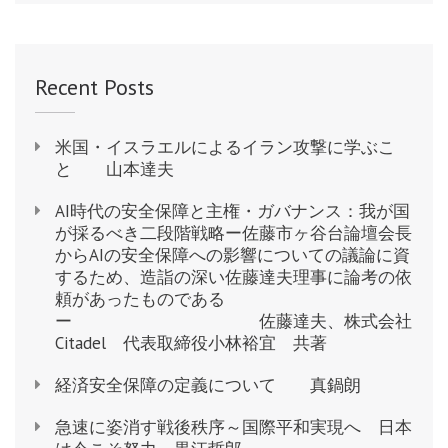
Recent Posts
米国・イスラエルによるイラン攻撃に学ぶこ
と 山本達夫
AI時代の安全保障と主権・ガバナンス：我が国
が採るべき二段階戦略ー佐藤市ヶ谷台論壇会長
からAIの安全保障への影響についての議論に資
するため、造詣の深い佐藤達夫理事に論考の依
頼があったものである
ー 佐藤達夫、株式会社
Citadel 代表取締役小林裕宜 共著
経済安全保障の定義について 真鍋朗
急速に姿消す戦後秩序～国際平和実現へ 日本