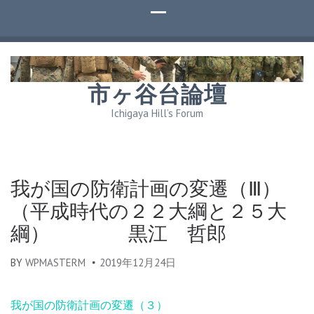
市ヶ谷台論壇
Ichigaya Hill’s Forum
我が国の防衛計画の変遷（Ⅲ）
（平成時代の２２大綱と２５大
綱） 黒江 哲郎
BY
WPMASTERM
2019年12月24日
我が国の防衛計画の変遷（３）