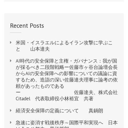
Recent Posts
米国・イスラエルによるイラン攻撃に学ぶこ
と 山本達夫
AI時代の安全保障と主権・ガバナンス：我が国
が採るべき二段階戦略ー佐藤市ヶ谷台論壇会長
からAIの安全保障への影響についての議論に資
するため、造詣の深い佐藤達夫理事に論考の依
頼があったものである
ー 佐藤達夫、株式会社
Citadel 代表取締役小林裕宜 共著
経済安全保障の定義について 真鍋朗
急速に姿消す戦後秩序～国際平和実現へ 日本