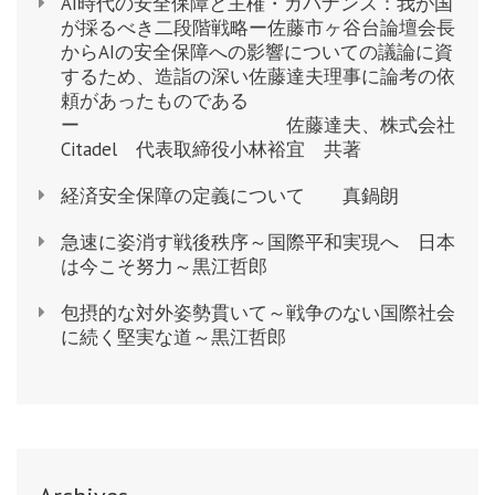
AI時代の安全保障と主権・ガバナンス：我が国
の
が採るべき二段階戦略ー佐藤市ヶ谷台論壇会長
戦
からAIの安全保障への影響についての議論に資
闘、
するため、造詣の深い佐藤達夫理事に論考の依
頼があったものである
早
ー 佐藤達夫、株式会社
期
Citadel 代表取締役小林裕宜 共著
終
経済安全保障の定義について 真鍋朗
結
祈
急速に姿消す戦後秩序～国際平和実現へ 日本
る
は今こそ努力～黒江哲郎
～
包摂的な対外姿勢貫いて～戦争のない国際社会
黒
に続く堅実な道～黒江哲郎
江
哲
郎
（山
形