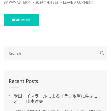
BY
WPMASTERM
2024年4月8日
LEAVE A COMMENT
ON
平
和
READ MORE
共
存
願
う
Search
声
for:
が
希
望
に
Recent Posts
～
ガ
米国・イスラエルによるイラン攻撃に学ぶこ
ザ
と 山本達夫
で