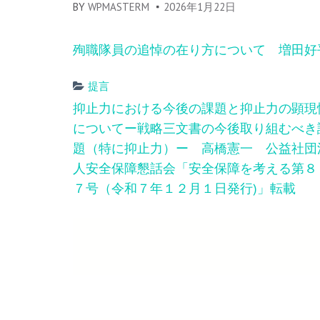
BY
WPMASTERM
2026年1月22日
殉職隊員の追悼の在り方について 増田好
提言
Post
抑止力における今後の課題と抑止力の顕現
navigation
についてー戦略三文書の今後取り組むべき
題（特に抑止力）ー 高橋憲一 公益社団
人安全保障懇話会「安全保障を考える第８
７号（令和７年１２月１日発行)」転載