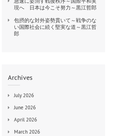
急速に姿消す戦後秩序～国際平和実
現へ 日本は今こそ努力～黒江哲郎
包摂的な対外姿勢貫いて～戦争のな
い国際社会に続く堅実な道～黒江哲
郎
Archives
July 2026
June 2026
April 2026
March 2026