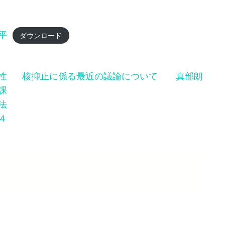
平
ダウンロード
性
核抑止に係る最近の議論について 真部朗
課
法
４