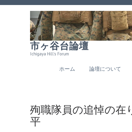
市ヶ谷台論壇
Ichigaya Hill’s Forum
ホーム
論壇について
殉職隊員の追悼の在
平