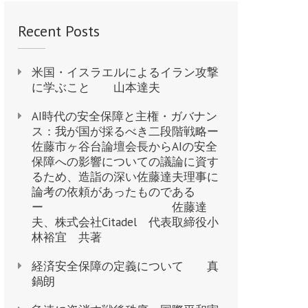
Recent Posts
米国・イスラエルによるイラン攻撃
に学ぶこと 山本達夫
AI時代の安全保障と主権・ガバナン
ス：我が国が採るべき二段階戦略ー
佐藤市ヶ谷台論壇会長からAIの安全
保障への影響についての議論に資す
るため、造詣の深い佐藤達夫理事に
論考の依頼があったものである
ー 佐藤達
夫、株式会社Citadel 代表取締役小
林裕宜 共著
経済安全保障の定義について 真
鍋朗